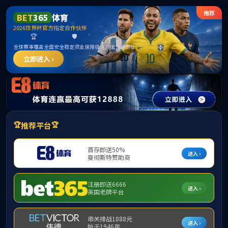
******
365英国上市(集团)有限公司-Official website
今天是：
2026年08月08日 05:29:57 星期六
团内通知
团内通知
青春进社区—关
EDUCATIONAL
团内通知
为深入践行人民